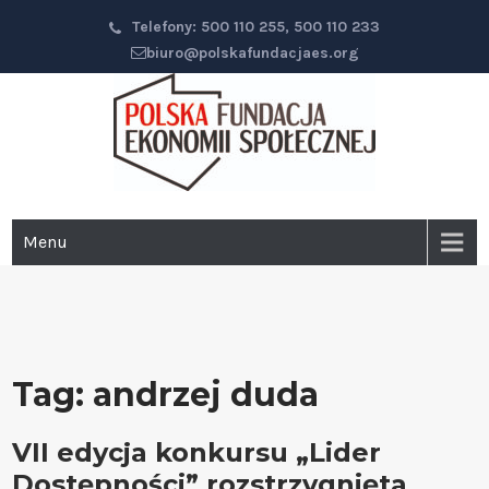
Przejdź
Telefony: 500 110 255, 500 110 233
do
biuro@polskafundacjaes.org
głównej
treści
Polska Fundacja Ekonomii
Menu
Społecznej
Tag:
andrzej duda
VII edycja konkursu „Lider
Dostępności” rozstrzygnięta