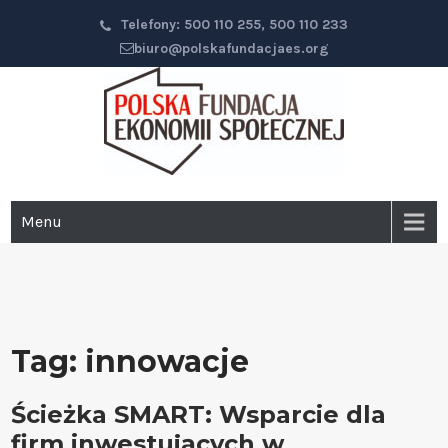
Przejdź
Telefony: 500 110 255, 500 110 233
do
biuro@polskafundacjaes.org
głównej
treści
Polska Fundacja Ekonomii
Menu
Społecznej
Tag:
innowacje
Ścieżka SMART: Wsparcie dla
firm inwestujących w