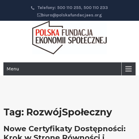
Przejdź
Telefony: 500 110 255, 500 110 233
do
biuro@polskafundacjaes.org
głównej
treści
Polska Fundacja Ekonomii
Menu
Społecznej
Tag:
RozwójSpołeczny
Nowe Certyfikaty Dostępności:
Krok w Stronę Równości i