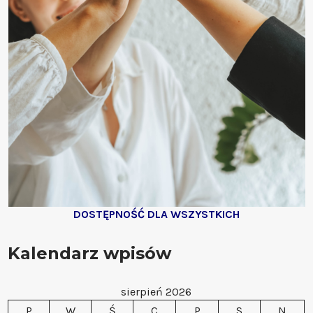
DOSTĘPNOŚĆ DLA WSZYSTKICH
Kalendarz wpisów
sierpień 2026
P
W
Ś
C
P
S
N