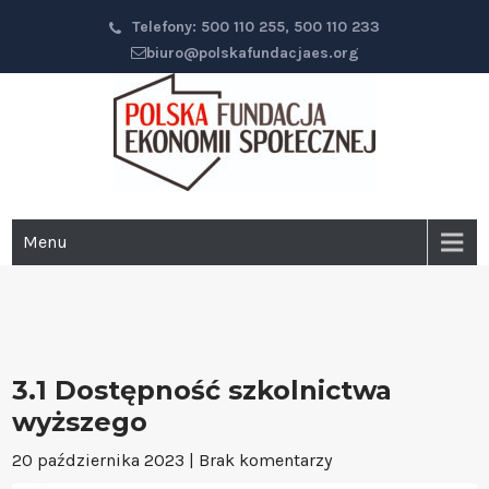
Przejdź
Telefony: 500 110 255, 500 110 233
do
biuro@polskafundacjaes.org
głównej
treści
Polska Fundacja Ekonomii
Menu
Społecznej
3.1 Dostępność szkolnictwa
wyższego
20 października 2023
|
Brak komentarzy