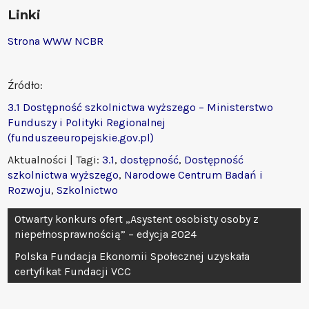
Linki
Strona WWW NCBR
Źródło:
3.1 Dostępność szkolnictwa wyższego – Ministerstwo
Funduszy i Polityki Regionalnej
(funduszeeuropejskie.gov.pl)
Aktualności
| Tagi:
3.1
,
dostępność
,
Dostępność
szkolnictwa wyższego
,
Narodowe Centrum Badań i
Rozwoju
,
Szkolnictwo
Nawigacja
Otwarty konkurs ofert „Asystent osobisty osoby z
wpisu
niepełnosprawnością” – edycja 2024
Polska Fundacja Ekonomii Społecznej uzyskała
certyfikat Fundacji VCC